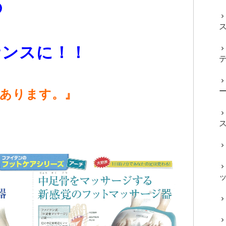
の
スに！！
あります。』