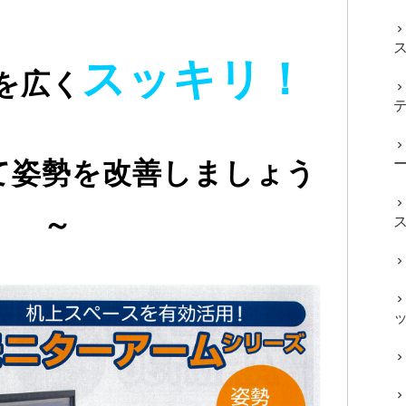
スッキリ！
を広く
て
姿勢を改善
しましょう
～