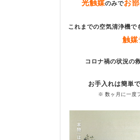
光触媒
お部
のみで
これまでの空気清浄機で
触媒
コロナ禍の状況の
お手入れは簡単
※ 数ヶ月に一度