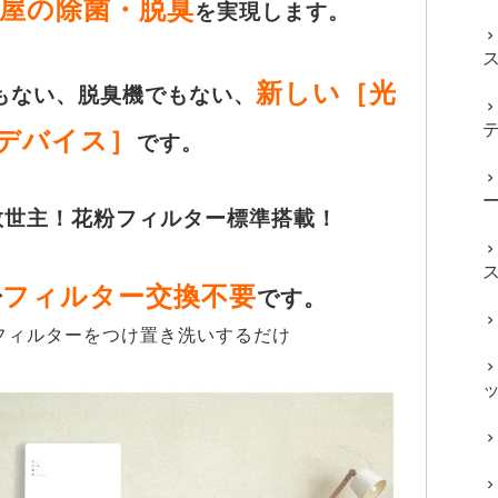
屋の除菌・脱臭
を実現します。
新しい［光
もない、脱臭機でもない、
デバイス］
です。
救世主！花粉フィルター標準搭載！
フィルター交換不要
で
です。
フィルターをつけ置き洗いするだけ